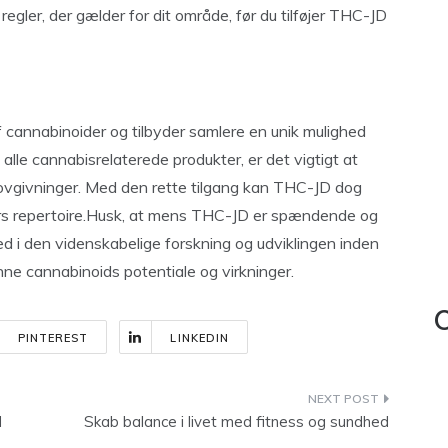
e regler, der gælder for dit område, før du tilføjer THC-JD
f cannabinoider og tilbyder samlere en unik mulighed
lle cannabisrelaterede produkter, er det vigtigt at
 lovgivninger. Med den rette tilgang kan THC-JD dog
ers repertoire.Husk, at mens THC-JD er spændende og
ed i den videnskabelige forskning og udviklingen inden
enne cannabinoids potentiale og virkninger.
C
PINTEREST
LINKEDIN
d
Skab balance i livet med fitness og sundhed