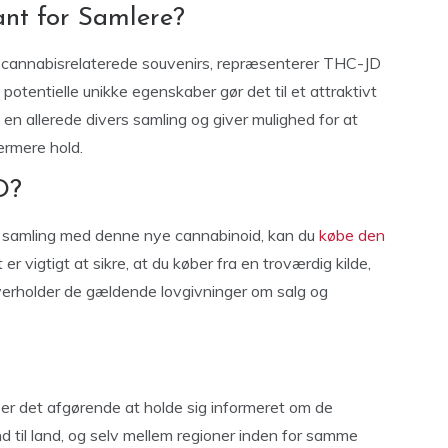
ant for Samlere?
e cannabisrelaterede souvenirs, repræsenterer THC-JD
entielle unikke egenskaber gør det til et attraktivt
l en allerede divers samling og giver mulighed for at
ærmere hold.
D?
es samling med denne nye cannabinoid, kan du
købe den
t er vigtigt at sikre, at du køber fra en troværdig kilde,
overholder de gældende lovgivninger om salg og
 er det afgørende at holde sig informeret om de
nd til land, og selv mellem regioner inden for samme