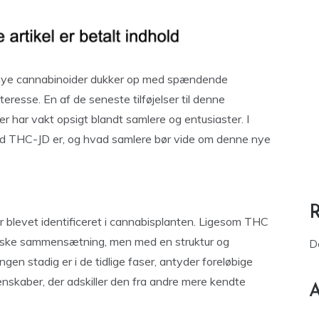
og nye cannabinoider dukker op med spændende
eresse. En af de seneste tilføjelser til denne
r har vakt opsigt blandt samlere og entusiaster. I
vad THC-JD er, og hvad samlere bør vide om denne nye
r blevet identificeret i cannabisplanten. Ligesom THC
iske sammensætning, men med en struktur og
D
ngen stadig er i de tidlige faser, antyder foreløbige
skaber, der adskiller den fra andre mere kendte
A