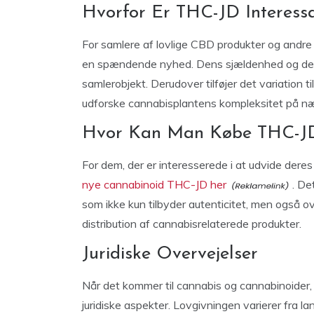
Hvorfor Er THC-JD Interess
For samlere af lovlige CBD produkter og andr
en spændende nyhed. Dens sjældenhed og de pot
samlerobjekt. Derudover tilføjer det variation ti
udforske cannabisplantens kompleksitet på n
Hvor Kan Man Købe THC-J
For dem, der er interesserede i at udvide der
nye cannabinoid THC-JD her
. De
som ikke kun tilbyder autenticitet, men også 
distribution af cannabisrelaterede produkter.
Juridiske Overvejelser
Når det kommer til cannabis og cannabinoider,
juridiske aspekter. Lovgivningen varierer fra la