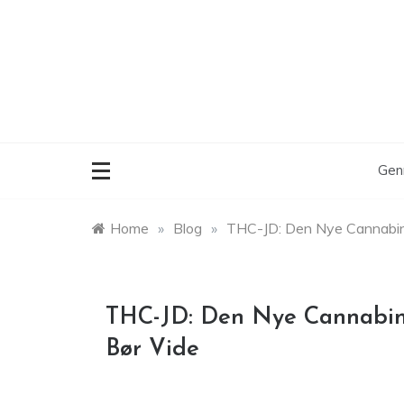
Skip
to
content
Gen
Home
»
Blog
»
THC-JD: Den Nye Cannabino
THC-JD: Den Nye Cannabin
Bør Vide