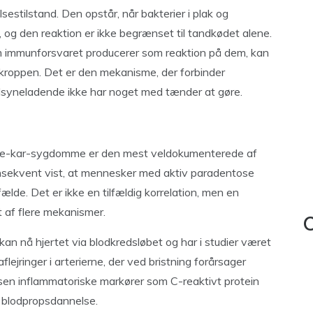
estilstand. Den opstår, når bakterier i plak og
 og den reaktion er ikke begrænset til tandkødet alene.
om immunforsvaret producerer som reaktion på dem, kan
i kroppen. Det er den mekanisme, der forbinder
lsyneladende ikke har noget med tænder at gøre.
e-kar-sygdomme er den mest veldokumenterede af
konsekvent vist, at mennesker med aktiv paradentose
lfælde. Det er ikke en tilfældig korrelation, men en
 af flere mekanismer.
C
an nå hjertet via blodkredsløbet og har i studier været
aflejringer i arterierne, der ved bristning forårsager
sen inflammatoriske markører som C-reaktivt protein
g blodpropsdannelse.