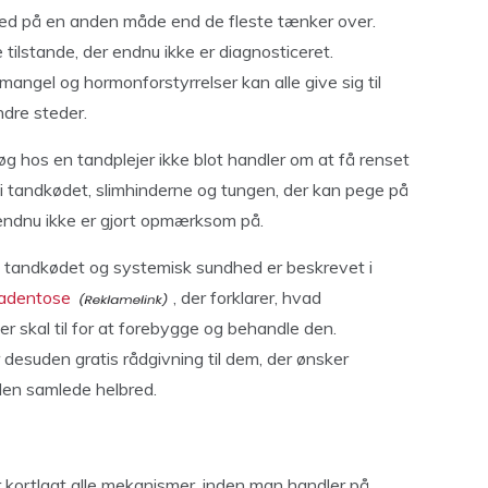
hed på en anden måde end de fleste tænker over.
tilstande, der endnu ikke er diagnosticeret.
ngel og hormonforstyrrelser kan alle give sig til
ndre steder.
øg hos en tandplejer ikke blot handler om at få renset
 i tandkødet, slimhinderne og tungen, der kan pege på
endnu ikke er gjort opmærksom på.
andkødet og systemisk sundhed er beskrevet i
radentose
, der forklarer, hvad
r skal til for at forebygge og behandle den.
r desuden gratis rådgivning til dem, der ønsker
en samlede helbred.
s
 kortlagt alle mekanismer, inden man handler på