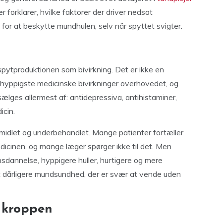
der forklarer, hvilke faktorer der driver nedsat
for at beskytte mundhulen, selv når spyttet svigter.
pytproduktionen som bivirkning. Det er ikke en
e hyppigste medicinske bivirkninger overhovedet, og
lges allermest af: antidepressiva, antihistaminer,
cin.
midlet og underbehandlet. Mange patienter fortæller
edicinen, og mange læger spørger ikke til det. Men
sdannelse, hyppigere huller, hurtigere og mere
 dårligere mundsundhed, der er svær at vende uden
 kroppen