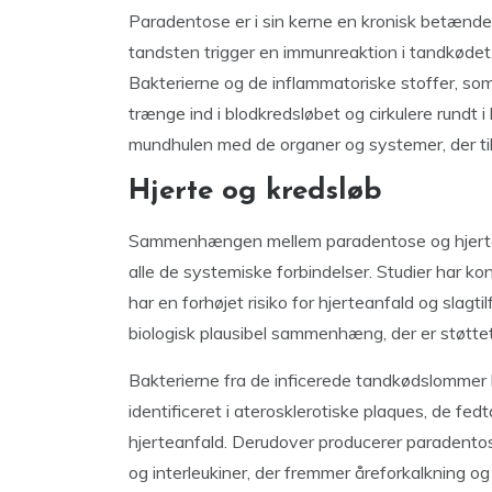
Paradentose er i sin kerne en kronisk betændels
tandsten trigger en immunreaktion i tandkødet,
Bakterierne og de inflammatoriske stoffer, s
trænge ind i blodkredsløbet og cirkulere rundt 
mundhulen med de organer og systemer, der ti
Hjerte og kredsløb
Sammenhængen mellem paradentose og hjert
alle de systemiske forbindelser. Studier har 
har en forhøjet risiko for hjerteanfald og slagti
biologisk plausibel sammenhæng, der er støttet
Bakterierne fra de inficerede tandkødslommer k
identificeret i aterosklerotiske plaques, de fedt
hjerteanfald. Derudover producerer paradento
og interleukiner, der fremmer åreforkalkning o