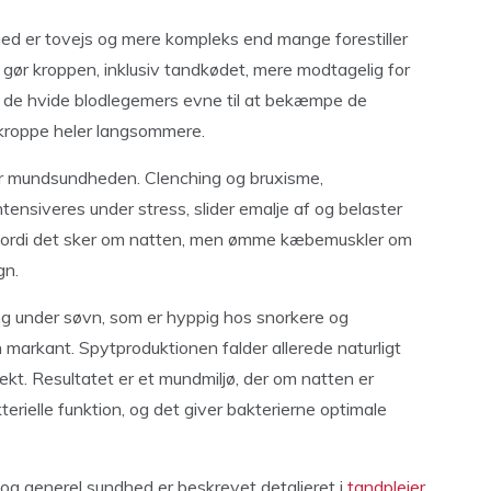
er tovejs og mere kompleks end mange forestiller
gør kroppen, inklusiv tandkødet, mere modtagelig for
de hvide blodlegemers evne til at bekæmpe de
 kroppe heler langsommere.
er mundsundheden. Clenching og bruxisme,
nsiveres under stress, slider emalje af og belaster
fordi det sker om natten, men ømme kæbemuskler om
gn.
ing under søvn, som er hyppig hos snorkere og
arkant. Spytproduktionen falder allerede naturligt
kt. Resultatet er et mundmiljø, der om natten er
rielle funktion, og det giver bakterierne optimale
 generel sundhed er beskrevet detaljeret i
tandplejer