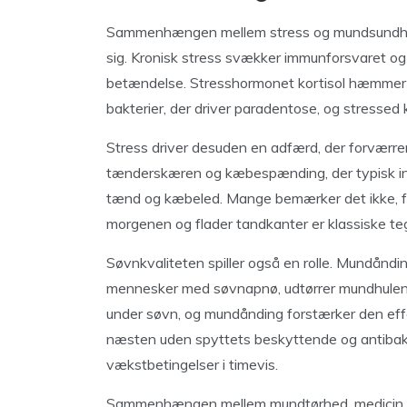
Sammenhængen mellem stress og mundsundhed 
sig. Kronisk stress svækker immunforsvaret og 
betændelse. Stresshormonet kortisol hæmmer 
bakterier, der driver paradentose, og stressed
Stress driver desuden en adfærd, der forværr
tænderskæren og kæbespænding, der typisk inte
tænd og kæbeled. Mange bemærker det ikke, 
morgenen og flader tandkanter er klassiske te
Søvnkvaliteten spiller også en rolle. Mundånd
mennesker med søvnapnø, udtørrer mundhulen m
under søvn, og mundånding forstærker den effe
næsten uden spyttets beskyttende og antibakte
vækstbetingelser i timevis.
Sammenhængen mellem mundtørhed, medicin og