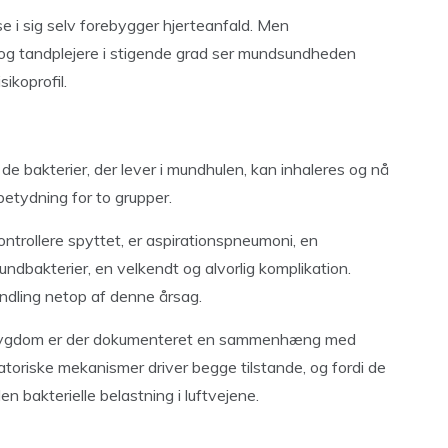
se i sig selv forebygger hjerteanfald. Men
 og tandplejere i stigende grad ser mundsundheden
ikoprofil.
de bakterier, der lever i mundhulen, kan inhaleres og nå
betydning for to grupper.
kontrollere spyttet, er aspirationspneumoni, en
ndbakterier, en velkendt og alvorlig komplikation.
ndling netop af denne årsag.
esygdom er der dokumenteret en sammenhæng med
toriske mekanismer driver begge tilstande, og fordi de
n bakterielle belastning i luftvejene.