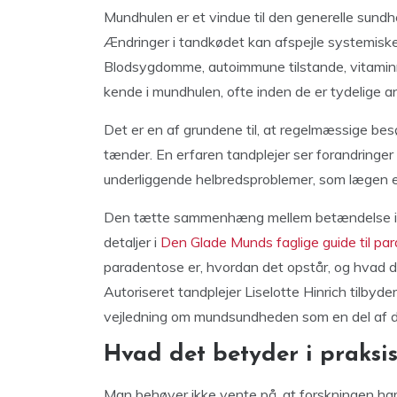
Mundhulen er et vindue til den generelle sund
Ændringer i tandkødet kan afspejle systemiske 
Blodsygdomme, autoimmune tilstande, vitaminma
kende i mundhulen, ofte inden de er tydelige a
Det er en af grundene til, at regelmæssige bes
tænder. En erfaren tandplejer ser forandringer
underliggende helbredsproblemer, som lægen 
Den tætte sammenhæng mellem betændelse i t
detaljer i
Den Glade Munds faglige guide til pa
paradentose er, hvordan det opstår, og hvad de
Autoriseret tandplejer Liselotte Hinrich tilbyde
vejledning om mundsundheden som en del af d
Hvad det betyder i praksi
Man behøver ikke vente på, at forskningen har