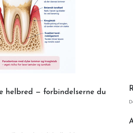
e helbred — forbindelserne du
D
A